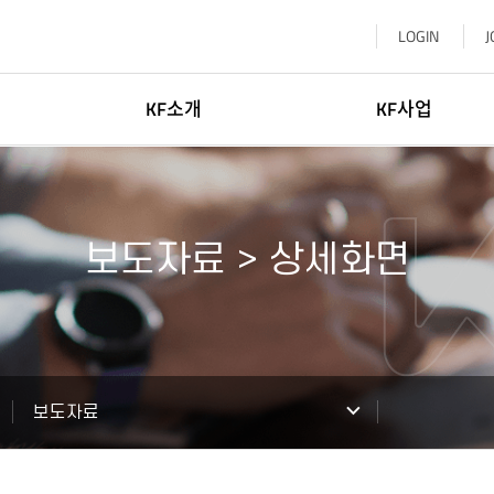
LOGIN
J
KF소개
KF사업
이사장소개
한국학
일반현황
글로벌네트워킹
보도자료 > 상세화면
윤리·인권경영
문화교류
신고센터
KF 글로벌 센터
기부참여
한-중앙아협력포럼사무국
찾아오시는길
KF 아세안문화원
보도자료