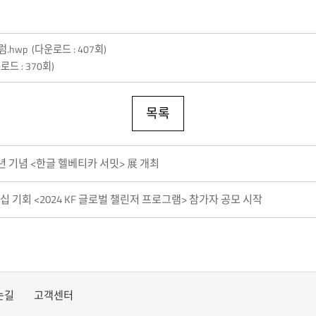
럼.hwp
(다운로드 : 407회)
로드 : 370회)
목록
년 기념 <한글 헬베티카 서밋> 展 개최
 기회 <2024 KF 글로벌 챌린저 프로그램> 참가자 공모 시작
는길
고객센터