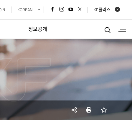
페이스북
인스타그램
유튜브
x
OIN
KOREAN
KF 플러스
바로가기
바로가기
바로가기
바로가기
통합검
정보공개
정보공개
경영공시정보
재정정보공개
공공데이터개방
데이터기반행정
사업실명제
SNS
인쇄
즐겨찾기
공유