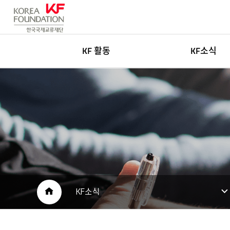
KF 활동
KF소식
한국학
새소식
글로벌네트워킹
고객센터
아츠&미디어
인재채용
국민공공외교
보도자료
재단소개자료
공공외교 자료
HOME
KF소식