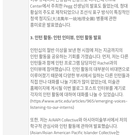
Center에서 주최한 Pegg 선생님의 발표도 들었는데, 청대
황실의 주도로 제작되었으나 조선식 표구 방식이 특징적인
청색 청지도(大淸萬年一統地理全圖) 병풍에 관한
흥미로운 발표였습니다.
3. 인턴 활동: 인턴 인터뷰, 인턴 활동 발표
인턴십의 절반 이상을 보낸 현 시점에 저는 지금까지의
인턴 활동을 공유하는 기회를 가졌습니다. 먼저, 저는 다른
인턴들과 함께 인턴 프로그램 담당자인 Rachel과의
인터뷰에 참여했습니다. 인턴 활동의 대부분이 비대면으로
이루어졌기 때문에 다양한 부서에서 일하는 다른 인턴들과
직접 만나 대화를 나눌 기회가 많이 없었는데, 미술관
홈페이지에 게시될 이번 블로그 포스트 인터뷰를 계기로
각자의 인턴 활동에 대하여 대화를 나눌 수 있었습니다.
(
https://www.artic.edu/articles/965/emerging-voices-
listening-to-our-interns
)
또한, 저는 A/AAPI Collective와 아시아미술부서에서 저의
학구적 관심사와 인턴 활동에 관하여 발표했습니다.
(Asian/Asian American Pacific Islander Collective는