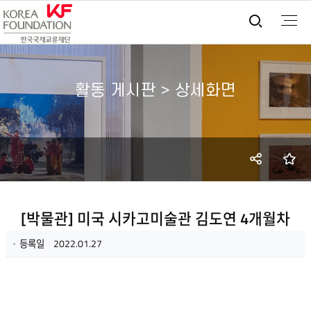
통합검
활동 게시판 > 상세화면
SNS
즐
공유
[박물관] 미국 시카고미술관 김도연 4개월차
등록일
2022.01.27