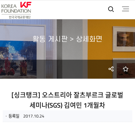
통합검
활동 게시판 > 상세화면
SNS
즐
공유
[싱크탱크] 오스트리아 잘츠부르크 글로벌
세미나(SGS) 김여민 1개월차
등록일
2017.10.24