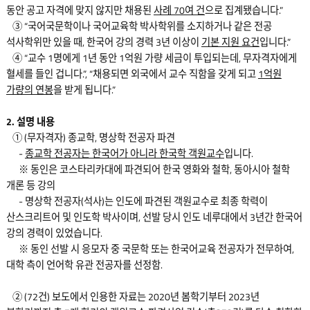
동안 공고 자격에 맞지 않지만 채용된
사례 70여 건
으로 집계됐습니다.”
③ “국어국문학이나 국어교육학 박사학위를 소지하거나 같은 전공
석사학위만 있을 때, 한국어 강의 경력 3년 이상이
기본 지원 요건
입니다.”
④ “교수 1명에게 1년 동안 1억원 가량 세금이 투입되는데, 무자격자에게
혈세를 들인 겁니다.”, “채용되면 외국에서 교수 직함을 갖게 되고
1억원
가량의 연봉
을 받게 됩니다.”
2. 설명 내용
① (무자격자) 종교학, 명상학 전공자 파견
-
종교학 전공자는 한국어가 아니라 한국학 객원교수
입니다.
※ 동인은 코스타리카대에 파견되어 한국 영화와 철학, 동아시아 철학
개론 등 강의
- 명상학 전공자(석사)는 인도에 파견된 객원교수로 최종 학력이
산스크리트어 및 인도학 박사이며, 선발 당시 인도 네루대에서 3년간 한국어
강의 경력이 있었습니다.
※ 동인 선발 시 응모자 중 국문학 또는 한국어교육 전공자가 전무하여,
대학 측이 언어학 유관 전공자를 선정함.
② (72건) 보도에서 인용한 자료는 2020년 봄학기부터 2023년