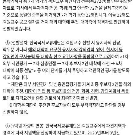
봄학기까지 총 7개 학기의 객원교수 파견사업 건수(총372건)를 단순 취합한
자료로, 기사에서 무자격자(전공, 학위)라고 언급한 72건을 실제 파견인원
기준으로 동일인 중복을 제거하면
7개 학기 동안 22명
입니다. 이들 22명도
객원교수 공모 절차를 거쳐 해외 대학에 추천, 대학측이 적격자로 판단하여
선발되었습니다.
③ (선발절차) 한국국제교류재단은 객원교수 선발 시 응시자의 전공,
학위뿐 아니라
해외 대학이 요구한 응시자의 강의경력, 영어․현지어 등
강의언어 구사능력 등 대학측 선호 요건사항을 종합적으로 고려
하여 <1차
외부 서면평가 → 2차 심층면접 → 3차 후보자 2인 대학에 추천 → 4차
대학이 최종 선발*> 등 여러 단계를 거쳐 투명하고 객관적인 평가를 받도록
하고 있습니다.
* 재단은 외부 서면평가 및 심층면접평가를 거쳐 최종 후보자 2인을 해외
대학에 추천,
대학이 직접 동 후보자들의 전공, 학위, 경력, 강의계획서 등을
토대로 자격요건을 종합 검토하여 최종파견자를 선발
함.
※ 대학은 재단이 추천한 후보자들이 모두 부적격자라고 판단할 경우
선발하지 않음.
④ (1억원 가량의 연봉) 한국국제교류재단은 객원교수에게 파견지역과
경력에 따라 지원액을 산정하여 지급하고 있으며, 2020년부터 3년간