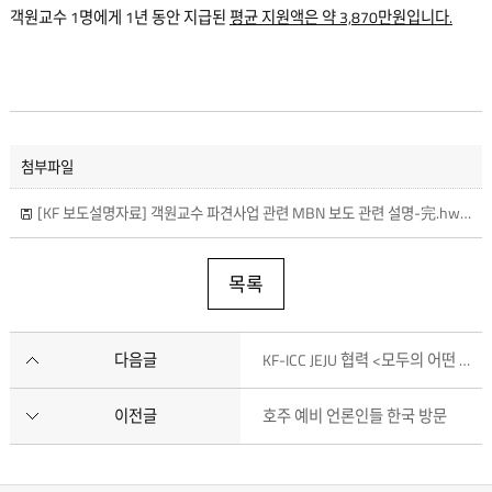
객원교수 1명에게 1년 동안 지급된
평균 지원액은 약 3,870만원입니다.
첨부파일
[KF 보도설명자료] 객원교수 파견사업 관련 MBN 보도 관련 설명-完.hwp
(다
목록
다음글
KF-ICC JEJU 협력 <모두의 어떤 차이>展 한국과 캐나다의 장애인 예술 선보여
이전글
호주 예비 언론인들 한국 방문