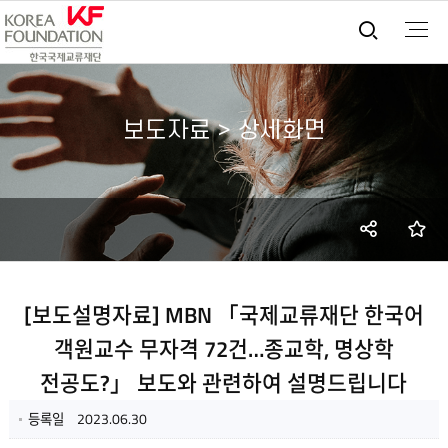
통합검
보도자료 > 상세화면
SNS
즐
공유
[보도설명자료] MBN 「국제교류재단 한국어
객원교수 무자격 72건…종교학, 명상학
전공도?」 보도와 관련하여 설명드립니다
등록일
2023.06.30