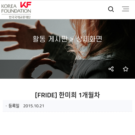
통합검
활동 게시판 > 상세화면
SNS
즐
공유
[FRIDE] 한미희 1개월차
등록일
2015.10.21