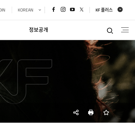
페이스북
인스타그램
유튜브
x
OIN
KOREAN
KF 플러스
바로가기
바로가기
바로가기
바로가기
통합검
정보공개
정보공개
경영공시정보
재정정보공개
공공데이터개방
데이터기반행정
사업실명제
SNS
인쇄
즐겨찾기
공유