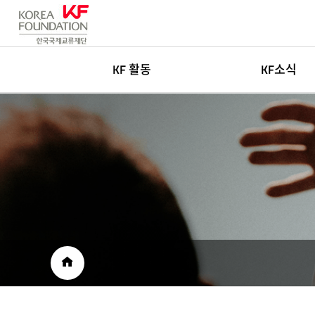
KF 활동
KF소식
한국학
새소식
글로벌네트워킹
고객센터
아츠&미디어
인재채용
국민공공외교
보도자료
재단소개자료
공공외교 자료
HOME