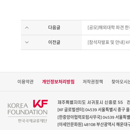
다음글
[공모]해외대학 파견 
이전글
[참석자발표 및 안내] KF 
이용약관
개인정보처리방침
저작권정책
찾아오시
제주특별자치도 서귀포시 신중로 55
전
[KF 글로벌센터]
04539 서울특별시 중구 을
[한중앙아협력포럼사무국]
04539 서울특
[아세안문화원]
48108 부산광역시 해운대구