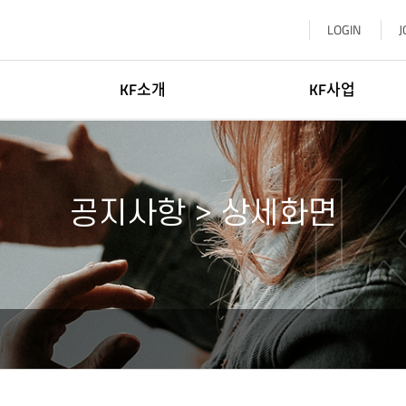
LOGIN
J
KF소개
KF사업
이사장소개
한국학
일반현황
글로벌네트워킹
공지사항 > 상세화면
윤리·인권경영
문화교류
신고센터
KF 글로벌 센터
기부참여
한-중앙아협력포럼사무국
찾아오시는길
KF 아세안문화원