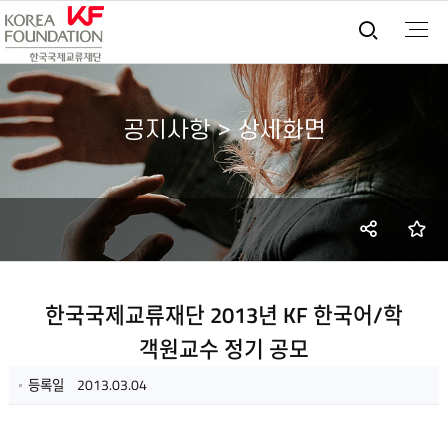
통합검
공지사항 > 상세화면
SNS
즐
공유
한국국제교류재단 2013년 KF 한국어/학
객원교수 정기 공모
등록일
2013.03.04