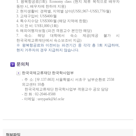
1. 왕복항공료(1회): Economy class (현지 체류 목적으로 배우자
동반 시, 배우자에 한하여 지원)
2. 현지생활비: 경력별, 지역별 상이(US$1,967~US$3,776/월)
3. 교재구입비: US$400/월
4. 특수지수당: US$300/월 (해당 지역에 한함)
5. 이 전 비: US$1,000 (1회)
6. 해외여행자보험 (파견 객원교수 본인만 해당)
7. 숙소: 해당 대학에서 숙소 제공(제공 불가 시
한국국제교류재단에서 숙소보조비 지급)
※ 왕복항공료와 이전비는 파견기간 중 각각 총 1회 지급하며,
현지 거주자의 경우 지급하지 않습니다.
문의처
한국국제교류재단 한국학사업부
- 주 소: [우.137-863] 서울특별시 서초구 남부순환로 2558
외교센터 10층
한국국제교류재단 한국학사업부 객원교수 공모 담당
- 전 화 : 02-2046-8588
- 이메일 :
ureypark@kf.or.kr
첨부파일