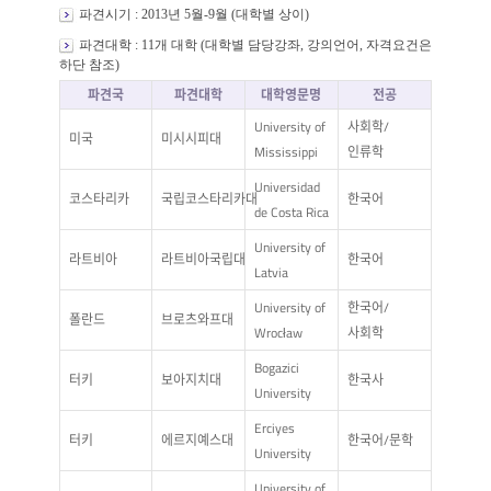
파견시기 : 2013년 5월-9월 (대학별 상이)
파견대학 : 11개 대학 (대학별 담당강좌, 강의언어, 자격요건은
하단 참조)
파견국
파견대학
대학영문명
전공
University of
사회학/
미국
미시시피대
Mississippi
인류학
Universidad
코스타리카
국립코스타리카대
한국어
de Costa Rica
University of
라트비아
라트비아국립대
한국어
Latvia
University of
한국어/
폴란드
브로츠와프대
Wrocław
사회학
Bogazici
터키
보아지치대
한국사
University
Erciyes
터키
에르지예스대
한국어/문학
University
University of