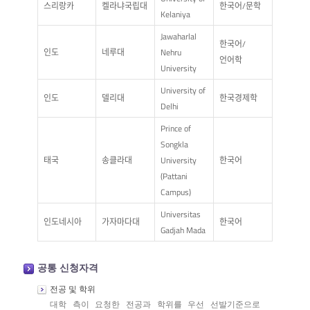
스리랑카
켈라냐국립대
한국어/문학
Kelaniya
Jawaharlal
한국어/
인도
네루대
Nehru
언어학
University
University of
인도
델리대
한국경제학
Delhi
Prince of
Songkla
태국
송클라대
University
한국어
(Pattani
Campus)
Universitas
인도네시아
가자마다대
한국어
Gadjah Mada
공통 신청자격
전공 및 학위
대학 측이 요청한 전공과 학위를 우선 선발기준으로