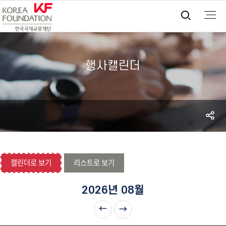
통합검
행사캘린더
S
공
캘린더로 보기
리스트로 보기
2026년 08월
이전달
다음달