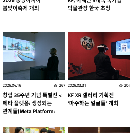
2026 중앙아시아
KF, 아세안 3개국 국가급
봄맞이축제 개최
박물관장 한국 초청
2026.04.16
267
2026.03.31
204
조회수
조회
창립 35주년 기념 특별전 <
KF XR 갤러리 기획전
메타 플랫폼: 생성되는
‘마주하는 얼굴들’ 개최
관계들(Meta Platform:
Generative Connections) >
개최