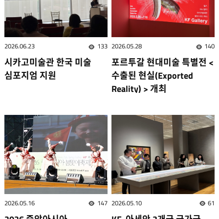
2026.06.23
133
2026.05.28
140
조회수
조회
시카고미술관 한국 미술
포르투갈 현대미술 특별전 <
심포지엄 지원
수출된 현실(Exported
Reality) > 개최
2026.05.16
147
2026.05.10
61
조회수
조회