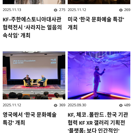
2025.11.13
275
2025.11.12
269
조회수
조회
KF-주한에스토니아대사관
미국 '한국 문화예술 특강'
협력전시 ‘사라지는 얼음의
개최
속삭임’ 개최
2025.11.12
369
2025.09.30
489
조회수
조회
영국에서 '한국 문화예술
KF, 체코․폴란드․한국 기관
특강' 개최
협력 KF XR 갤러리 기획전
'플랫폼: 보다 인간적인'