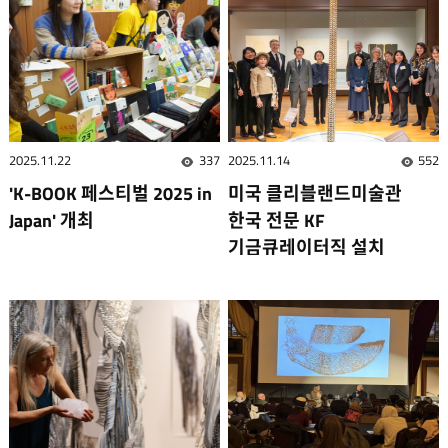
2025.11.22
337
2025.11.14
552
조회수
조회
'K-BOOK 페스티벌 2025 in
미국 클리블랜드미술관
Japan' 개최
한국 전문 KF
기금큐레이터직 설치
기념식