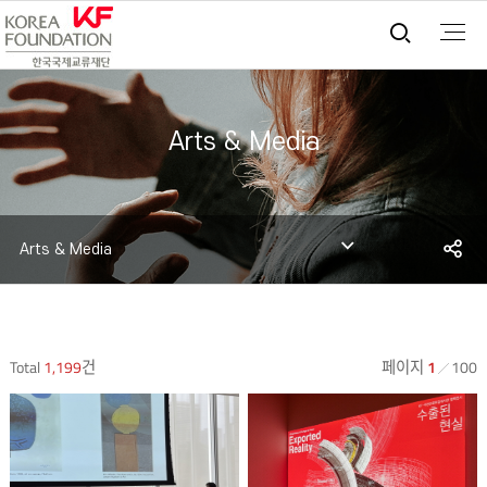
통합검
Arts & Media
S
Arts & Media
sh
Total
1,199
건
페이지
1
100