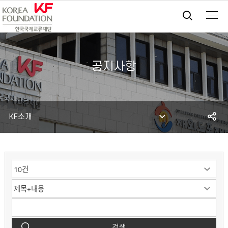
통합검
공지사항
S
KF소개
공
검색