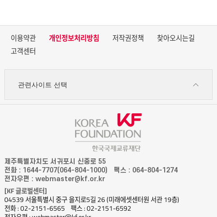
이용약관
개인정보처리방침
저작권정책
찾아오시는길
고객센터
관련사이트 선택
제주특별자치도 서귀포시 신중로 55
전화 : 1644-7707(064-804-1000)
팩스 : 064-804-1274
전자우편 : webmaster@kf.or.kr
[KF 글로벌센터]
04539 서울특별시 중구 을지로5길 26 (미래에셋센터원 서관 19층)
전화 : 02-2151-6565
팩스 : 02-2151-6592
전자우편 : webmaster@kf.or.kr